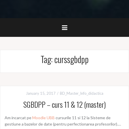
Tag:
curssgbdpp
January 15, 2017
BD_Master_Info_didactica
SGBDPP – curs 11 & 12 (master)
Am incarcat pe
Moodle UBB
cursurile 11 si 12 la Sisteme de
gestiune a bazelor de date (pentru perfectionarea profesorilor).…