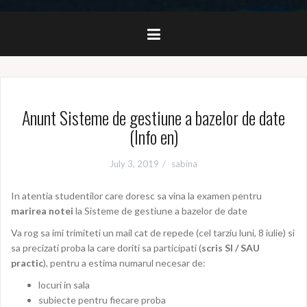
Anunt Sisteme de gestiune a bazelor de date
(Info en)
July 3, 2019
sabina
In atentia studentilor care doresc sa vina la examen pentru
marirea notei
la Sisteme de gestiune a bazelor de date
Va rog sa imi trimiteti un mail cat de repede (cel tarziu luni, 8 iulie) si
sa precizati proba la care doriti sa participati (
scris SI / SAU
practic
), pentru a estima numarul necesar de:
locuri in sala
subiecte pentru fiecare proba