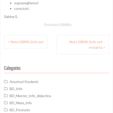
supraveghetori
corectori.
Sabina S.
Posted in
DBMSs
Post
Note DBMS (Info en)
Note DBMS (Info en) –
navigation
restanta
Categories
Anunturi Studenti
BD_Info
BD_Master_Info_didactica
BD_Mate_info
BD_Postuniv