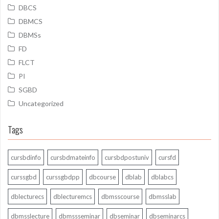
DBCS
DBMCS
DBMSs
FD
FLCT
PI
SGBD
Uncategorized
Tags
cursbdinfo
cursbdmateinfo
cursbdpostuniv
cursfd
curssgbd
curssgbdpp
dbcourse
dblab
dblabcs
dblecturecs
dblecturemcs
dbmsscourse
dbmsslab
dbmsslecture
dbmssseminar
dbseminar
dbseminarcs