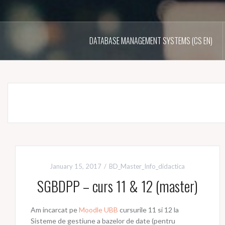
DATABASE MANAGEMENT SYSTEMS (CS EN)
January 15, 2017
BD_Master_Info_didactica
SGBDPP – curs 11 & 12 (master)
Am incarcat pe
Moodle UBB
cursurile 11 si 12 la
Sisteme de gestiune a bazelor de date (pentru