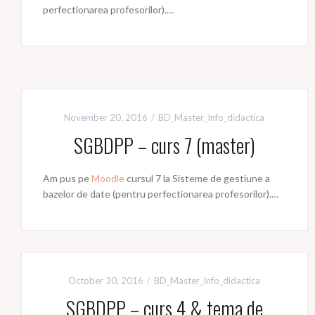
perfectionarea profesorilor).…
November 20, 2016
BD_Master_Info_didactica
SGBDPP – curs 7 (master)
Am pus pe
Moodle
cursul 7 la Sisteme de gestiune a
bazelor de date (pentru perfectionarea profesorilor).…
October 30, 2016
BD_Master_Info_didactica
SGBDPP – curs 4 & tema de