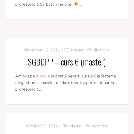
profesorilor). Sarbatori fericite!
…
November 12, 2016
BD_Master_Info_didactica
SGBDPP – curs 6 (master)
Am pus pe
Moodle
suportul pentru cursul 6 la Sisteme
de gestiune a bazelor de date (pentru perfectionarea
profesorilor).…
October 23, 2016
BD_Master_Info_didactica