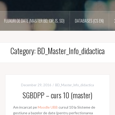
FLUXURI DE DATE (MASTER BD, CIP, IS, SD)
DATABASES (CS EN)
Category:
BD_Master_Info_didactica
December 29, 2016
BD_Master_Info_didactica
SGBDPP – curs 10 (master)
Am incarcat pe
Moodle UBB
cursul 10 la Sisteme de
gestiune a bazelor de date (pentru perfectionarea