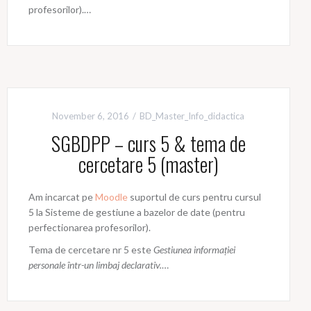
profesorilor).…
November 6, 2016
BD_Master_Info_didactica
SGBDPP – curs 5 & tema de
cercetare 5 (master)
Am incarcat pe
Moodle
suportul de curs pentru cursul
5 la Sisteme de gestiune a bazelor de date (pentru
perfectionarea profesorilor).
Tema de cercetare nr 5 este
Gestiunea informației
personale într-un limbaj declarativ.
…