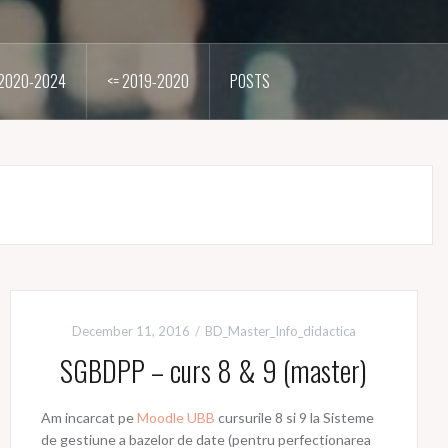
2020-2024
<= 2019-2020
POSTS
December 11, 2016
BD_Master_Info_didactica
SGBDPP – curs 8 & 9 (master)
Am incarcat pe
Moodle UBB
cursurile 8 si 9 la Sisteme
de gestiune a bazelor de date (pentru perfectionarea