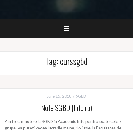
Tag:
curssgbd
June 15, 2018
SGBD
Note SGBD (Info ro)
Am trecut notele la SGBD in Academic Info pentru toate cele 7
grupe. Va puteti vedea lucrarile maine, 16 iunie, la Facultatea de