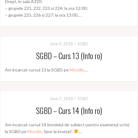
Drept, in sala A320:
– grupele 221, 222, 223 si 224: la ora 12:00;
– grupele 225, 226 si 227: la ora 13:00.…
June 9, 2018
SGBD
SGBD – Curs 13 (Info ro)
Am incarcat cursul 13 la SGBD pe
Moodle
.…
June 7, 2018
SGBD
SGBD – Curs 14 (Info ro)
Am incarcat cursul 14 (modelul de subiect pentru examenul scris)
la SGBD pe
Moodle
. Spor la invatat!
…