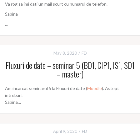
Va rog sa imi dati un mail scurt cu numarul de telefon.
Sabina
…
May 8, 2020
FD
Fluxuri de date – seminar 5 (BD1, CIP1, IS1, SD1
– master)
Am incarcat seminarul 5 la Fluxuri de date (
Moodle
). Astept
intrebari.
Sabina…
April 9, 2020
FD