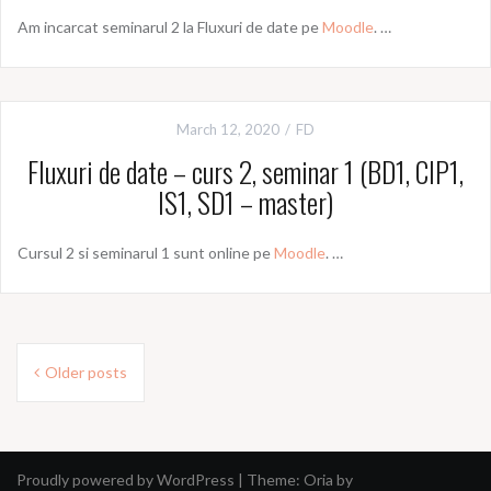
Am incarcat seminarul 2 la Fluxuri de date pe
Moodle
. …
March 12, 2020
FD
Fluxuri de date – curs 2, seminar 1 (BD1, CIP1,
IS1, SD1 – master)
Cursul 2 si seminarul 1 sunt online pe
Moodle
. …
Posts
Older posts
navigation
Proudly powered by WordPress
|
Theme:
Oria
by