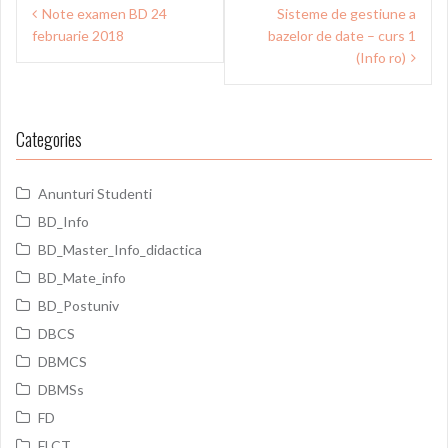
Post
Note examen BD 24
Sisteme de gestiune a
navigation
februarie 2018
bazelor de date – curs 1
(Info ro)
Categories
Anunturi Studenti
BD_Info
BD_Master_Info_didactica
BD_Mate_info
BD_Postuniv
DBCS
DBMCS
DBMSs
FD
FLCT