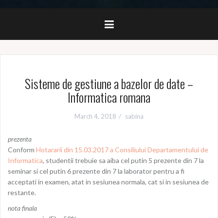
Sisteme de gestiune a bazelor de date –
Informatica romana
March 4, 2018
sabina
prezenta
Conform
Hotararii din 15.03.2017 a Consiliului Departamentului de
Informatica
, studentii trebuie sa aiba cel putin 5 prezente din 7 la
seminar si cel putin 6 prezente din 7 la laborator pentru a fi
acceptati in examen, atat in sesiunea normala, cat si in sesiunea de
restante.
nota finala