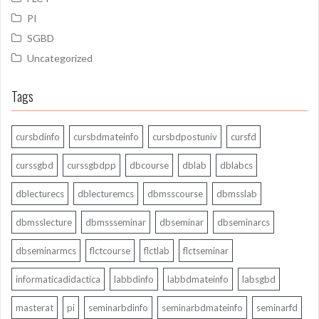
PI
SGBD
Uncategorized
Tags
cursbdinfo
cursbdmateinfo
cursbdpostuniv
cursfd
curssgbd
curssgbdpp
dbcourse
dblab
dblabcs
dblecturecs
dblecturemcs
dbmsscourse
dbmsslab
dbmsslecture
dbmssseminar
dbseminar
dbseminarcs
dbseminarmcs
flctcourse
flctlab
flctseminar
informaticadidactica
labbdinfo
labbdmateinfo
labsgbd
masterat
pi
seminarbdinfo
seminarbdmateinfo
seminarfd