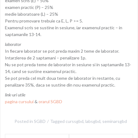
examen scris (E) – 50%
examen practic (P) – 25%
medie laboratoare (L) – 25%
Pentru promovare trebuie ca E, L, P >= 5.
Examenul scris se sustine in sesiune, iar examenul practic – in
saptamanile 13-14.
laborator
In fiecare laborator se pot preda maxim 2 teme de laborator.
Intarzierea de 2 saptamani – penalizare 1p.
Nu se pot preda teme de laborator in sesiune si in saptamanile 13-
14, cand se sustine examenul practic.
Se pot preda cel mult doua teme de laborator in restante, cu
penalizare 35%, daca se sustine din nou examenul practic.
link-uri utile
pagina cursului
&
orarul SGBD
Posted in
SGBD
Tagged
curssgbd
,
labsgbd
,
seminarsgbd